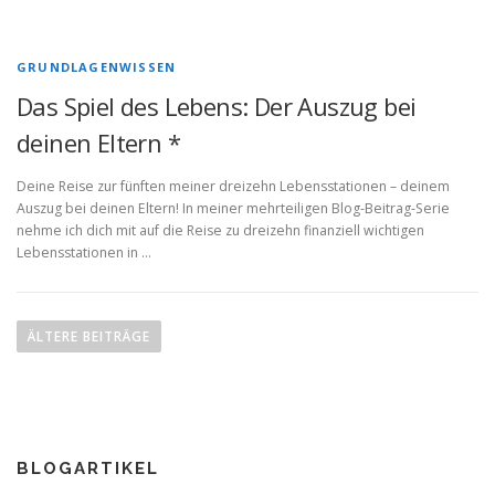
GRUNDLAGENWISSEN
Das Spiel des Lebens: Der Auszug bei
deinen Eltern *
Deine Reise zur fünften meiner dreizehn Lebensstationen – deinem
Auszug bei deinen Eltern! In meiner mehrteiligen Blog-Beitrag-Serie
nehme ich dich mit auf die Reise zu dreizehn finanziell wichtigen
Lebensstationen in …
B
e
ÄLTERE BEITRÄGE
i
t
r
a
BLOGARTIKEL
g