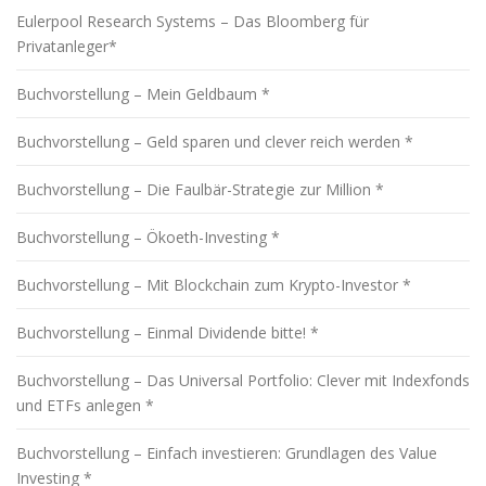
s
Eulerpool Research Systems – Das Bloomberg für
n
Privatanleger*
a
v
Buchvorstellung – Mein Geldbaum *
i
Buchvorstellung – Geld sparen und clever reich werden *
g
a
Buchvorstellung – Die Faulbär-Strategie zur Million *
t
i
Buchvorstellung – Ökoeth-Investing *
o
Buchvorstellung – Mit Blockchain zum Krypto-Investor *
n
Buchvorstellung – Einmal Dividende bitte! *
Buchvorstellung – Das Universal Portfolio: Clever mit Indexfonds
und ETFs anlegen *
Buchvorstellung – Einfach investieren: Grundlagen des Value
Investing *