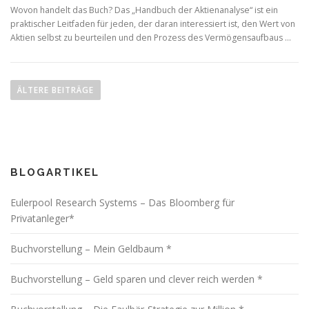
Wovon handelt das Buch? Das „Handbuch der Aktienanalyse“ ist ein
praktischer Leitfaden für jeden, der daran interessiert ist, den Wert von
Aktien selbst zu beurteilen und den Prozess des Vermögensaufbaus …
B
e
ÄLTERE BEITRÄGE
i
t
r
a
BLOGARTIKEL
g
s
Eulerpool Research Systems – Das Bloomberg für
n
Privatanleger*
a
v
Buchvorstellung – Mein Geldbaum *
i
Buchvorstellung – Geld sparen und clever reich werden *
g
a