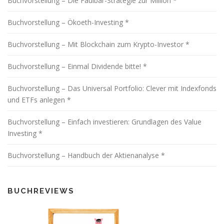
Buchvorstellung – Die Faulbär-Strategie zur Million *
t
i
Buchvorstellung – Ökoeth-Investing *
o
Buchvorstellung – Mit Blockchain zum Krypto-Investor *
n
Buchvorstellung – Einmal Dividende bitte! *
Buchvorstellung – Das Universal Portfolio: Clever mit Indexfonds
und ETFs anlegen *
Buchvorstellung – Einfach investieren: Grundlagen des Value
Investing *
Buchvorstellung – Handbuch der Aktienanalyse *
BUCHREVIEWS