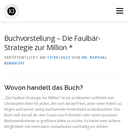
Zum
Inhalt
Menü
springen
BLOG
BÜCHER
SEMINARE
VERGLEICHE
Buchvorstellung – Die Faulbär-
Strategie zur Million *
KI-FIRMENDEPOT
ÜBER UNS
VERÖFFENTLICHT AM
17/06/2023
VON
DR. RAPHAEL
BENKHOFF
Wovon handelt das Buch?
„Die Faulbär-Strategie zur Million“ ist ein praktischer Leitfaden von
Christopher Klein für jeden, der sich darauf freut, unter einer Palme zu
liegen und seinen stetig wachsenden Kontostand zu beobachten. Das
Buch zielt darauf ab, den Traum von Frührente oder einem passiven
Nebeneinkommen in greifbare Nähe zu rücken. Es bietet eine sichere
Möglichkeit, mit minimalem Zeitaufwand nachhaltig ein solides