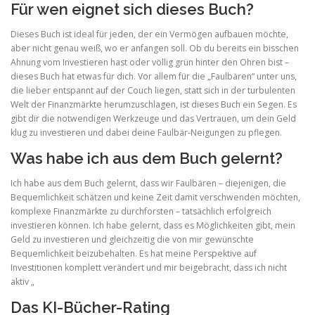
Für wen eignet sich dieses Buch?
Dieses Buch ist ideal für jeden, der ein Vermögen aufbauen möchte,
aber nicht genau weiß, wo er anfangen soll. Ob du bereits ein bisschen
Ahnung vom Investieren hast oder völlig grün hinter den Ohren bist –
dieses Buch hat etwas für dich. Vor allem für die „Faulbären“ unter uns,
die lieber entspannt auf der Couch liegen, statt sich in der turbulenten
Welt der Finanzmärkte herumzuschlagen, ist dieses Buch ein Segen. Es
gibt dir die notwendigen Werkzeuge und das Vertrauen, um dein Geld
klug zu investieren und dabei deine Faulbär-Neigungen zu pflegen.
Was habe ich aus dem Buch gelernt?
Ich habe aus dem Buch gelernt, dass wir Faulbären – diejenigen, die
Bequemlichkeit schätzen und keine Zeit damit verschwenden möchten,
komplexe Finanzmärkte zu durchforsten – tatsächlich erfolgreich
investieren können. Ich habe gelernt, dass es Möglichkeiten gibt, mein
Geld zu investieren und gleichzeitig die von mir gewünschte
Bequemlichkeit beizubehalten. Es hat meine Perspektive auf
Investitionen komplett verändert und mir beigebracht, dass ich nicht
aktiv „
Das KI-Bücher-Rating