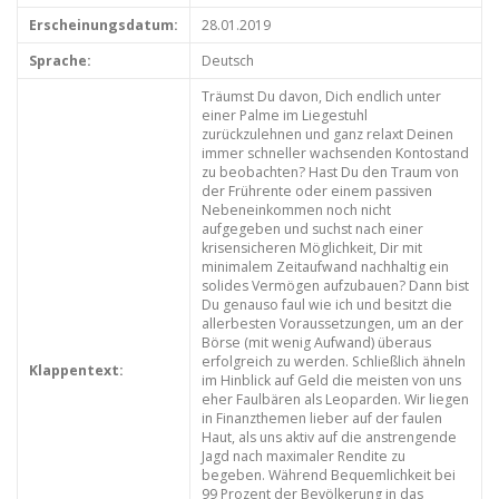
Erscheinungsdatum:
28.01.2019
Sprache:
Deutsch
Träumst Du davon, Dich endlich unter
einer Palme im Liegestuhl
zurückzulehnen und ganz relaxt Deinen
immer schneller wachsenden Kontostand
zu beobachten? Hast Du den Traum von
der Frührente oder einem passiven
Nebeneinkommen noch nicht
aufgegeben und suchst nach einer
krisensicheren Möglichkeit, Dir mit
minimalem Zeitaufwand nachhaltig ein
solides Vermögen aufzubauen? Dann bist
Du genauso faul wie ich und besitzt die
allerbesten Voraussetzungen, um an der
Börse (mit wenig Aufwand) überaus
erfolgreich zu werden. Schließlich ähneln
Klappentext:
im Hinblick auf Geld die meisten von uns
eher Faulbären als Leoparden. Wir liegen
in Finanzthemen lieber auf der faulen
Haut, als uns aktiv auf die anstrengende
Jagd nach maximaler Rendite zu
begeben. Während Bequemlichkeit bei
99 Prozent der Bevölkerung in das