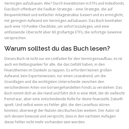
Vermögen aufzubauen. Wie? Durch Investitionen in ETFs und Indexfonds.
Das Buch offenbart die Faulbär-Strategie – eine Strategie, die auf
Bequemlichkeit und einfacher Anlagestruktur basiert und es ermöglicht,
mit geringem Aufwand ein Vermögen aufzubauen. Das Buch beinhaltet
auch eine 10-Punkte-Checkliste, um sofort loszulegen, und eine
umfassende Übersicht über 60 großartige ETFs, die sofortige Gewinne
versprechen.
Warum solltest du das Buch lesen?
Dieses Buch ist nicht nur ein Leitfaden für den Vermögensaufbau, es ist
auch ein Rettungsanker für alle, die das Gefühl haben, in den
Finanzthemen im Dunkeln zu tappen. Es erfordert keinen großen
Aufwand, kein Expertenwissen, nur einen Leseabend, um die
Grundlagen und die wichtigsten Unterschiede zwischen den
verschiedenen Arten von börsengehandelten Fonds zu verstehen. Das
Buch nimmt dich an die Hand und führt dich in eine Welt, die dir vielleicht
fremd war, aber eine entscheidende Rolle für deine finanzielle Zukunft
spielt. Und selbst wenn es Fehler gibt, die den Lesefluss stören
könnten, überwiegt der Nutzen des Buches bei weitem. Der Autor ist
sich dessen bewusst und verspricht, dass in den nächsten Auflagen
diese Fehler nicht mehr vorhanden sein werden.