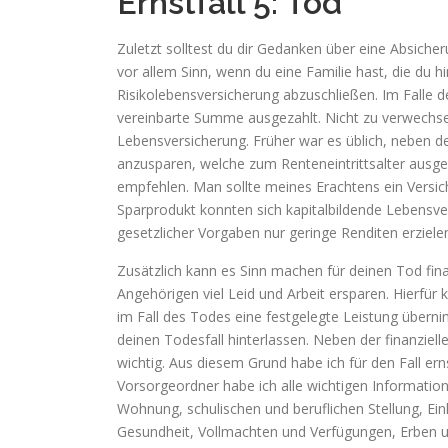
Ernstfall 5: Tod
Zuletzt solltest du dir Gedanken über eine Absich
vor allem Sinn, wenn du eine Familie hast, die du hi
Risikolebensversicherung abzuschließen. Im Falle 
vereinbarte Summe ausgezahlt. Nicht zu verwechseln
Lebensversicherung. Früher war es üblich, neben d
anzusparen, welche zum Renteneintrittsalter ausge
empfehlen. Man sollte meines Erachtens ein Versi
Sparprodukt konnten sich kapitalbildende Lebensver
gesetzlicher Vorgaben nur geringe Renditen erziele
Zusätzlich kann es Sinn machen für deinen Tod fin
Angehörigen viel Leid und Arbeit ersparen. Hierfür
im Fall des Todes eine festgelegte Leistung übern
deinen Todesfall hinterlassen. Neben der finanziel
wichtig. Aus diesem Grund habe ich für den Fall er
Vorsorgeordner habe ich alle wichtigen Information
Wohnung, schulischen und beruflichen Stellung, Ein
Gesundheit, Vollmachten und Verfügungen, Erben 