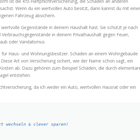
orm ist die Kfz-Haftpflichtversicherung, die Schäden an anderen
achst. Wenn du ein wertvolles Auto besitzt, dann kannst du mit eine
igenen Fahrzeug absichern.
e wertvolle Gegenstände in deinem Haushalt hast. Sie schützt je nach
nd Verbrauchsgegenstände in deinem Privathaushalt gegen Feuer,
Raub oder Vandalismus.
em für Haus- und Wohnungsbesitzer. Schäden an einem Wohngebäude
 Diese Art von Versicherung sichert, wie der Name schon sagt, ein
Kosten ab. Dazu gehören zum Beispiel Schäden, die durch elementar
agel entstehen.
flichtversicherung, da ich weder ein Auto, wertvollen Hausrat oder ein
zt wechseln & clever sparen!