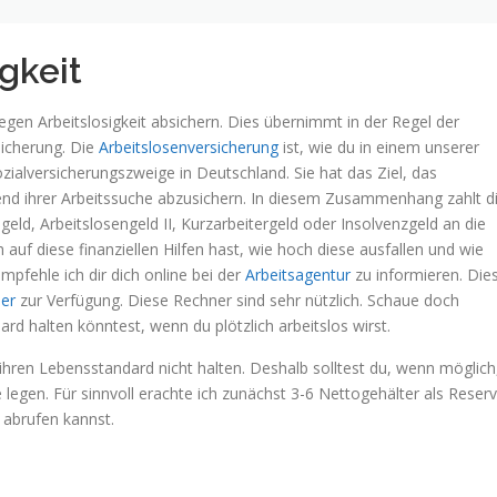
igkeit
egen Arbeitslosigkeit absichern. Dies übernimmt in der Regel der
sicherung. Die
Arbeitslosenversicherung
ist, wie du in einem unserer
ozialversicherungszweige in Deutschland. Sie hat das Ziel, das
 ihrer Arbeitssuche abzusichern. In diesem Zusammenhang zahlt d
eld, Arbeitslosengeld II, Kurzarbeitergeld oder Insolvenzgeld an die
auf diese finanziellen Hilfen hast, wie hoch diese ausfallen und wie
mpfehle ich dir dich online bei der
Arbeitsagentur
zu informieren. Die
ner
zur Verfügung. Diese Rechner sind sehr nützlich. Schaue doch
rd halten könntest, wenn du plötzlich arbeitslos wirst.
ihren Lebensstandard nicht halten. Deshalb solltest du, wenn möglich
e legen. Für sinnvoll erachte ich zunächst 3-6 Nettogehälter als Reser
 abrufen kannst.