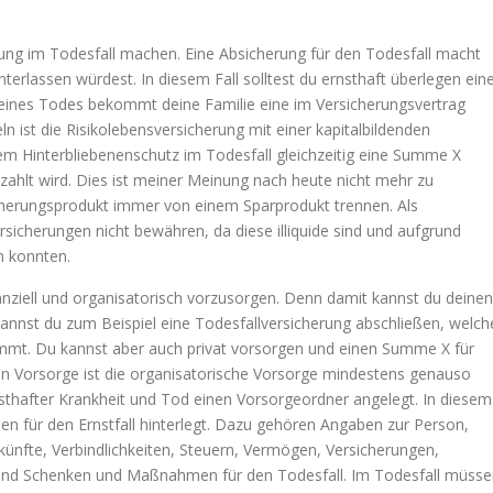
erung im Todesfall machen. Eine Absicherung für den Todesfall macht
nterlassen würdest. In diesem Fall solltest du ernsthaft überlegen ein
deines Todes bekommt deine Familie eine im Versicherungsvertrag
 ist die Risikolebensversicherung mit einer kapitalbildenden
em Hinterbliebenenschutz im Todesfall gleichzeitig eine Summe X
zahlt wird. Dies ist meiner Meinung nach heute nicht mehr zu
cherungsprodukt immer von einem Sparprodukt trennen. Als
sicherungen nicht bewähren, da diese illiquide sind und aufgrund
n konnten.
anziell und organisatorisch vorzusorgen. Denn damit kannst du deinen
 kannst du zum Beispiel eine Todesfallversicherung abschließen, welch
immt. Du kannst aber auch privat vorsorgen und einen Summe X für
len Vorsorge ist die organisatorische Vorsorge mindestens genauso
nsthafter Krankheit und Tod einen Vorsorgeordner angelegt. In diesem
en für den Ernstfall hinterlegt. Dazu gehören Angaben zur Person,
künfte, Verbindlichkeiten, Steuern, Vermögen, Versicherungen,
und Schenken und Maßnahmen für den Todesfall. Im Todesfall müsse