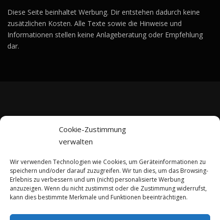
Diese Seite beinhaltet Werbung. Dir entstehen dadurch keine
zusätzlichen Kosten. Alle Texte sowie die Hinweise und
Informationen stellen keine Anlageberatung oder Empfehlung
dar.
ABONNIERE UNSEREN NEWSLETTER!
Cookie-Zustimmung
verwalten
Wir verwenden Technologien wie Cookies, um Geräteinformationen zu
speichern und/oder darauf zuzugreifen. Wir tun dies, um das Browsing-
Erlebnis zu verbessern und um (nicht) personalisierte Werbung
anzuzeigen. Wenn du nicht zustimmst oder die Zustimmung widerrufst,
kann dies bestimmte Merkmale und Funktionen beeinträchtigen.