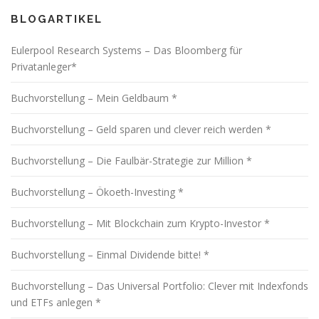
a
BLOGARTIKEL
g
s
Eulerpool Research Systems – Das Bloomberg für
n
Privatanleger*
a
v
Buchvorstellung – Mein Geldbaum *
i
Buchvorstellung – Geld sparen und clever reich werden *
g
a
Buchvorstellung – Die Faulbär-Strategie zur Million *
t
i
Buchvorstellung – Ökoeth-Investing *
o
Buchvorstellung – Mit Blockchain zum Krypto-Investor *
n
Buchvorstellung – Einmal Dividende bitte! *
Buchvorstellung – Das Universal Portfolio: Clever mit Indexfonds
und ETFs anlegen *