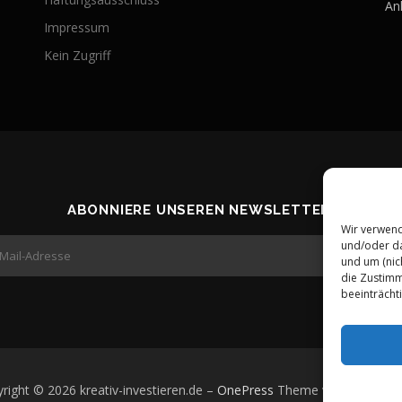
An
Impressum
Kein Zugriff
ABONNIERE UNSEREN NEWSLETTER!
Wir verwend
und/oder da
und um (nic
die Zustimm
beeinträcht
right © 2026 kreativ-investieren.de
–
OnePress
Theme von FameTh