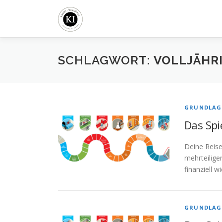
Zum
Inhalt
springen
SCHLAGWORT:
VOLLJÄHR
GRUNDLAG
Das Spi
Deine Reise
mehrteilige
finanziell 
GRUNDLAG