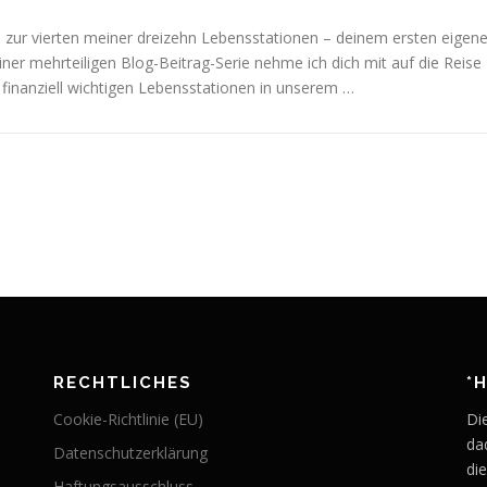
 zur vierten meiner dreizehn Lebensstationen – deinem ersten eigen
iner mehrteiligen Blog-Beitrag-Serie nehme ich dich mit auf die Reise
 finanziell wichtigen Lebensstationen in unserem …
RECHTLICHES
*
Cookie-Richtlinie (EU)
Di
da
Datenschutzerklärung
di
Haftungsausschluss