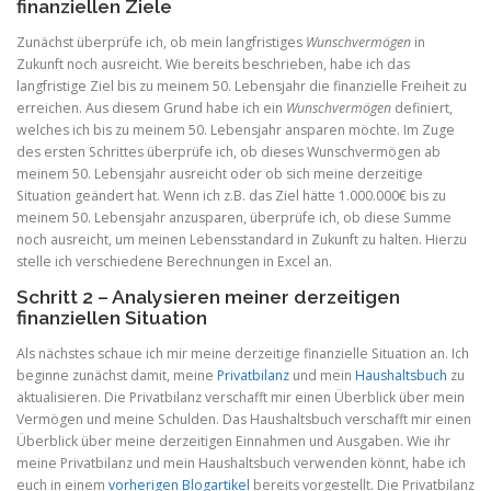
finanziellen Ziele
Zunächst überprüfe ich, ob mein langfristiges
Wunschvermögen
in
Zukunft noch ausreicht. Wie bereits beschrieben, habe ich das
langfristige Ziel bis zu meinem 50. Lebensjahr die finanzielle Freiheit zu
erreichen. Aus diesem Grund habe ich ein
Wunschvermögen
definiert,
welches ich bis zu meinem 50. Lebensjahr ansparen möchte. Im Zuge
des ersten Schrittes überprüfe ich, ob dieses Wunschvermögen ab
meinem 50. Lebensjahr ausreicht oder ob sich meine derzeitige
Situation geändert hat. Wenn ich z.B. das Ziel hätte 1.000.000€ bis zu
meinem 50. Lebensjahr anzusparen, überprüfe ich, ob diese Summe
noch ausreicht, um meinen Lebensstandard in Zukunft zu halten. Hierzu
stelle ich verschiedene Berechnungen in Excel an.
Schritt 2 – Analysieren meiner derzeitigen
finanziellen Situation
Als nächstes schaue ich mir meine derzeitige finanzielle Situation an. Ich
beginne zunächst damit, meine
Privatbilanz
und mein
Haushaltsbuch
zu
aktualisieren. Die Privatbilanz verschafft mir einen Überblick über mein
Vermögen und meine Schulden. Das Haushaltsbuch verschafft mir einen
Überblick über meine derzeitigen Einnahmen und Ausgaben. Wie ihr
meine Privatbilanz und mein Haushaltsbuch verwenden könnt, habe ich
euch in einem
vorherigen Blogartikel
bereits vorgestellt. Die Privatbilanz