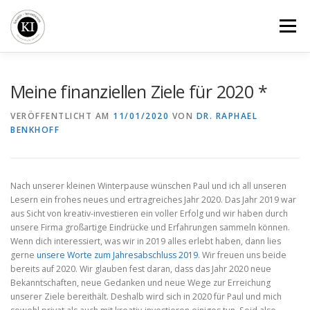
Zum
Inhalt
Menü
springen
BLOG
BÜCHER
SEMINARE
VERGLEICHE
Meine finanziellen Ziele für 2020 *
VERÖFFENTLICHT AM
11/01/2020
VON
DR. RAPHAEL
BENKHOFF
KI-FIRMENDEPOT
ÜBER UNS
Nach unserer kleinen Winterpause wünschen Paul und ich all unseren
Lesern ein frohes neues und ertragreiches Jahr 2020. Das Jahr 2019 war
aus Sicht von kreativ-investieren ein voller Erfolg und wir haben durch
unsere Firma großartige Eindrücke und Erfahrungen sammeln können.
Wenn dich interessiert, was wir in 2019 alles erlebt haben, dann lies
gerne
unsere Worte zum Jahresabschluss 2019
. Wir freuen uns beide
bereits auf 2020. Wir glauben fest daran, dass das Jahr 2020 neue
Bekanntschaften, neue Gedanken und neue Wege zur Erreichung
unserer Ziele bereithält. Deshalb wird sich in 2020 für Paul und mich