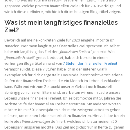
sowohl privat als auch mit kreativ-investieren einiges tun. Seid also
gespannt. Welche privaten finanziellen Ziele ich für 2020 verfolge und
wie ich diese definiere, möchte ich dir im heutigen Blogartikel zeigen.
Was ist mein langfristiges finanzielles
Ziel?
Bevor ich auf meine konkreten Ziele für 2020 eingehe, möchte ich
zunächst über mein langfristiges finanzielles Ziel sprechen. Ich selbst
habe mir langfristig das Ziel der „
finanziellen Freiheit“
gesteckt. Was
„
finanzielle Freiheit
“ genau bedeutet, habe ich bereits in einem
vorherigen Blogartikel anhand von
7 Stufen der finanziellen Freiheit
veranschaulicht. Diese 7 Stufen habe ich in der unteren Grafik
exemplarisch für dich dargestellt. Das Model beschreibt verschiedene
Stufen der finanziellen Freiheit, die ein Mensch im Leben durchlaufen
kann. Während wir zum Zeitpunkt unserer Geburt noch finanziell
abhängig von unseren Eltern sind, erarbeiten wir uns im Laufe unsers
Lebens unsere finanzielle Freiheit. Ich selbst möchte mit 50 Jahren die
sechste Stufe der finanziellen Freiheit erreichen. Mit anderen Worten
möchte ich mit 50 Lebensjahren nicht mehr zwingend arbeiten gehen
müssen, um meinen Lebensunterhalt zu finanzieren. Hierzu habe ich ein
konkretes
Wunschvermögen
definiert, welches ich bis zu meinem 50.
Lebensjahr ansparen möchte. Das Ziel möglichst früh in Rente zu gehen