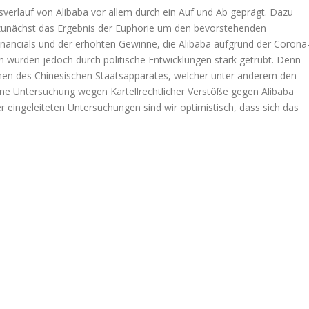
erlauf von Alibaba vor allem durch ein Auf und Ab geprägt. Dazu
 zunächst das Ergebnis der Euphorie um den bevorstehenden
ncials und der erhöhten Gewinne, die Alibaba aufgrund der Corona
en wurden jedoch durch politische Entwicklungen stark getrübt. Denn
onen des Chinesischen Staatsapparates, welcher unter anderem den
ine Untersuchung wegen Kartellrechtlicher Verstöße gegen Alibaba
r eingeleiteten Untersuchungen sind wir optimistisch, dass sich das