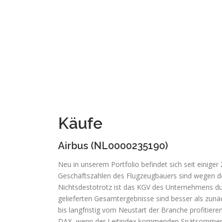
Käufe
Airbus (NL0000235190)
Neu in unserem Portfolio befindet sich seit einige
Geschäftszahlen des Flugzeugbauers sind wegen d
Nichtsdestotrotz ist das KGV des Unternehmens dur
gelieferten Gesamtergebnisse sind besser als zunäc
bis langfristig vom Neustart der Branche profitier
DAX, wenn der Leitindex kommenden Spätsommer au