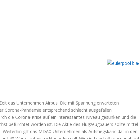
r Zeit das Unternehmen Airbus. Die mit Spannung erwarteten
er Corona-Pandemie entsprechend schlecht ausgefallen.
ch die Corona-Krise auf ein interessantes Niveau gesunken und die
hst befürchtet worden ist. Die Aktie des Flugzeugbauers sollte mittel
en. Weiterhin gilt das MDAX-Unternehmen als Aufstiegskandidat in den
f 40 Werte aufgestockt werden soll. Wir sind deshalb gespannt au