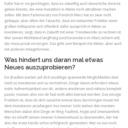
Dafür hat er vorgeschlagen, dass es zukünftig auch steuerliche Anreize
geben könnte, die eine Investition in Aktien noch attraktiver machen
sollen. Mit dem Parteivorsitz von Friedrich Merz hat es zwar nicht
geklappt, aber allein die Tatsache, dass ein bekannter Politiker einer
großen Volkspartei sich öffentlich dafür ausspricht in Aktien zu
investieren, zeigt, dass in Zukunft mit einer Trendwende zu rechnen ist.
Wer seinen Wohlstand langfristig (und besonders im Alter) sichern will,
der muss privat vorsorgen. Das geht zum Beispiel mit Aktien, aber auch
mit anderen Anlageformen.
Was hindert uns daran mal etwas
Neues auszuprobieren?
Da draußen warten auf dich unzählige spannende Möglichkeiten dein
Geld zu investieren und zu vermehren. Einige davon erfordern etwas
mehr Aufmerksamkeit von dir, andere wiederum sind nahezu komplett
passiv, müssen also von dir fast nicht aktiv betreut werden. Das einzige
Problem ist, dass du dich zunächst einmal dazu durchringen musst mit
dem Investieren anzufangen! Aus meiner Sicht stehen den meisten
Menschen dabei drei Dinge im Weg: Faulheit, Angst und Unwissenheit.
Wer es schafft seinen inneren Schweinehund zu überwinden, der hat
also die erste Hürde schon erfolgreich gemeistert. Wer es nun noch