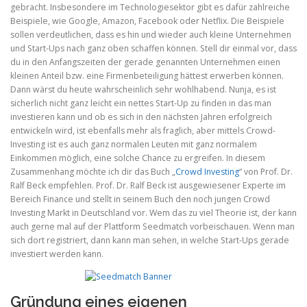
gebracht. Insbesondere im Technologiesektor gibt es dafür zahlreiche
Beispiele, wie Google, Amazon, Facebook oder Netflix. Die Beispiele
sollen verdeutlichen, dass es hin und wieder auch kleine Unternehmen
und Start-Ups nach ganz oben schaffen können. Stell dir einmal vor, dass
du in den Anfangszeiten der gerade genannten Unternehmen einen
kleinen Anteil bzw. eine Firmenbeteiligung hättest erwerben können.
Dann wärst du heute wahrscheinlich sehr wohlhabend. Nunja, es ist
sicherlich nicht ganz leicht ein nettes Start-Up zu finden in das man
investieren kann und ob es sich in den nächsten Jahren erfolgreich
entwickeln wird, ist ebenfalls mehr als fraglich, aber mittels Crowd-
Investing ist es auch ganz normalen Leuten mit ganz normalem
Einkommen möglich, eine solche Chance zu ergreifen. In diesem
Zusammenhang möchte ich dir das Buch „
Crowd Investing
“ von Prof. Dr.
Ralf Beck empfehlen. Prof. Dr. Ralf Beck ist ausgewiesener Experte im
Bereich Finance und stellt in seinem Buch den noch jungen Crowd
Investing Markt in Deutschland vor. Wem das zu viel Theorie ist, der kann
auch gerne mal auf der Plattform Seedmatch vorbeischauen. Wenn man
sich dort registriert, dann kann man sehen, in welche Start-Ups gerade
investiert werden kann.
Gründung eines eigenen