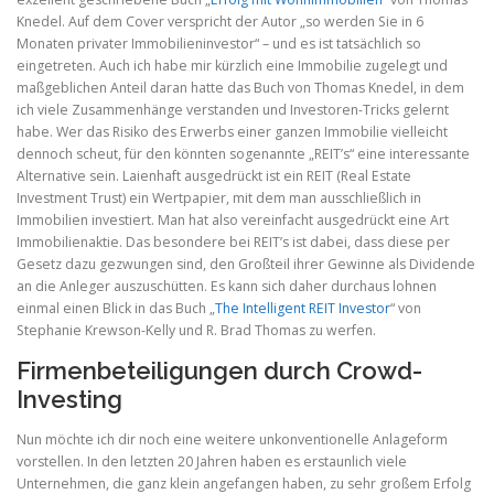
Knedel. Auf dem Cover verspricht der Autor „so werden Sie in 6
Monaten privater Immobilieninvestor“ – und es ist tatsächlich so
eingetreten. Auch ich habe mir kürzlich eine Immobilie zugelegt und
maßgeblichen Anteil daran hatte das Buch von Thomas Knedel, in dem
ich viele Zusammenhänge verstanden und Investoren-Tricks gelernt
habe. Wer das Risiko des Erwerbs einer ganzen Immobilie vielleicht
dennoch scheut, für den könnten sogenannte „REIT’s“ eine interessante
Alternative sein. Laienhaft ausgedrückt ist ein REIT (Real Estate
Investment Trust) ein Wertpapier, mit dem man ausschließlich in
Immobilien investiert. Man hat also vereinfacht ausgedrückt eine Art
Immobilienaktie. Das besondere bei REIT’s ist dabei, dass diese per
Gesetz dazu gezwungen sind, den Großteil ihrer Gewinne als Dividende
an die Anleger auszuschütten. Es kann sich daher durchaus lohnen
einmal einen Blick in das Buch „
The Intelligent REIT Investor
“ von
Stephanie Krewson-Kelly und R. Brad Thomas zu werfen.
Firmenbeteiligungen durch Crowd-
Investing
Nun möchte ich dir noch eine weitere unkonventionelle Anlageform
vorstellen. In den letzten 20 Jahren haben es erstaunlich viele
Unternehmen, die ganz klein angefangen haben, zu sehr großem Erfolg