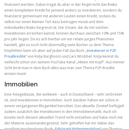
finanziert werden. Dabei trägst du aber in der Regel nicht das Risiko
einen kompletten Kredit für jemand anders zu investieren, sondern du
finanzierst gemeinsam mit anderen Leuten einen Kredit, sodass du
selbst nur einen kleinen Teil dazu beitragen musst und dein
individuelles Risiko begrenzt ist. Die Zinsen, die du mit solchen
Investitionen erreichen kannst, können durchaus zwischen 10% und 15%
pro Jahr liegen. Da es sich hierbei um ein relativ junges Phänomen
handelt, gibt es noch nicht übermäßig viele Bücher zu dem Thema.
Empfehlen kann ich aber auf jeden Fall das Buch „
Investieren in P2P-
Privatkredite
“ von Kolja Barghoorn und Lars Wrobbel. Kolja kennst du
vielleicht schon von seinem YouTube Kanal „Aktien mit Kopf“. Aus meiner
Sicht lernt man in dem Buch alles was man zum Thema P2P-Kredite
wissen muss!
Immobilien
Eine Anlageklasse, die weltweit – auch in Deutschland – sehr verbreitet
ist, sind Investitionen in Immobilien. Auch darüber haben wir schon in
einem vergangenen Blogartikel berichtet. Das aktuelle Zinstief beflügelt
zudem zusätzlich die Investitionen in den Immobilienmarkt. Auch ich
konnte mich diesem aktuellen Trend nicht entziehen und habe mich mit
der Materie auseinandergesetzt. Sehr geholfen hat mir dabei das
exzellent geschriebene Buch „
Erfolg mit Wohnimmobilien
“ von Thomas