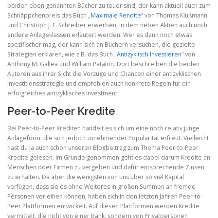
beiden eben genannten Bücher zu teuer sind, der kann aktuell auch zum
Schnäppchenpreis das Buch „
Maximale Rendite
“ von Thomas Klußmann
und Christoph J. F. Schreiber erwerben, in dem neben Aktien auch noch
andere Anlageklassen erläutert werden. Wer es dann noch etwas
spezifischer mag, der kann sich an Büchern versuchen, die gezielte
Strategien erklären, wie z.B. das Buch „
Antizyklisch Investieren
“ von
Anthony M. Gallea und William Patalon. Dort beschreiben die beiden
Autoren aus ihrer Sicht die Vorzüge und Chancen einer antizyklischen
Investitionsstrategie und empfehlen auch konkrete Regeln für ein
erfolgreiches antizyklisches Investment.
Peer-to-Peer Kredite
Bei Peer-to-Peer Krediten handelt es sich um eine noch relativ junge
Anlageform, die sich jedoch zunehmender Popularität erfreut. Vielleicht
hast du ja auch schon unseren Blogbeitrag zum Thema Peer-to-Peer
Kredite gelesen. Im Grunde genommen geht es dabei darum Kredite an
Menschen oder Firmen zu vergeben und dafür entsprechende Zinsen
zu erhalten. Da aber die wenigsten von uns über so viel Kapital
verfügen, dass sie es ohne Weiteres in großen Summen an fremde
Personen verleihen können, haben sich in den letzten Jahren Peer-to-
Peer Plattformen entwickelt. Auf diesen Plattformen werden Kredite
vermittelt, die nicht von einer Bank, sondern von Privatpersonen