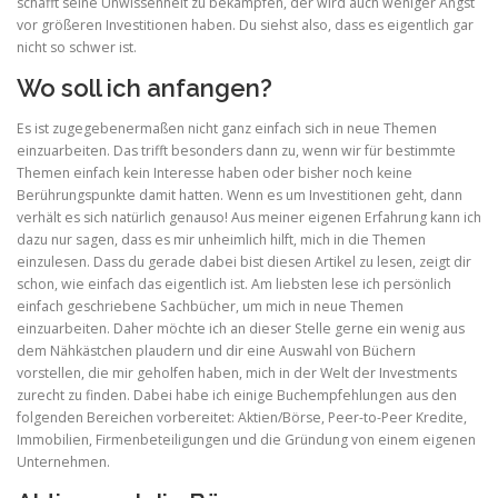
schafft seine Unwissenheit zu bekämpfen, der wird auch weniger Angst
vor größeren Investitionen haben. Du siehst also, dass es eigentlich gar
nicht so schwer ist.
Wo soll ich anfangen?
Es ist zugegebenermaßen nicht ganz einfach sich in neue Themen
einzuarbeiten. Das trifft besonders dann zu, wenn wir für bestimmte
Themen einfach kein Interesse haben oder bisher noch keine
Berührungspunkte damit hatten. Wenn es um Investitionen geht, dann
verhält es sich natürlich genauso! Aus meiner eigenen Erfahrung kann ich
dazu nur sagen, dass es mir unheimlich hilft, mich in die Themen
einzulesen. Dass du gerade dabei bist diesen Artikel zu lesen, zeigt dir
schon, wie einfach das eigentlich ist. Am liebsten lese ich persönlich
einfach geschriebene Sachbücher, um mich in neue Themen
einzuarbeiten. Daher möchte ich an dieser Stelle gerne ein wenig aus
dem Nähkästchen plaudern und dir eine Auswahl von Büchern
vorstellen, die mir geholfen haben, mich in der Welt der Investments
zurecht zu finden. Dabei habe ich einige Buchempfehlungen aus den
folgenden Bereichen vorbereitet: Aktien/Börse, Peer-to-Peer Kredite,
Immobilien, Firmenbeteiligungen und die Gründung von einem eigenen
Unternehmen.