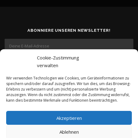
ABONNIERE UNSEREN NEWSLETTER!
Cookie-Zustimmung
verwalten
Wir verwenden Technologien wie Cookies, um Geräteinformationen zu
speichern und/oder darauf zuzugreifen. Wir tun dies, um das Browsing-
Erlebnis zu verbessern und um (nicht) personalisierte Werbung
anzuzeigen. Wenn du nicht zustimmst oder die Zustimmung widerrufst,
kann dies bestimmte Merkmale und Funktionen beeinträchtigen.
Copyright © 2026 kreativ-investieren.de
–
OnePress
Theme von
Akzeptieren
FameThemes
Ablehnen