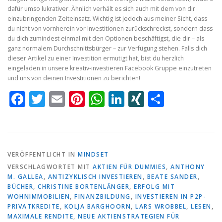
dafür umso lukrativer. Ähnlich verhält es sich auch mit dem von dir
einzubringenden Zeiteinsatz. Wichtig ist jedoch aus meiner Sicht, dass
du nicht von vornherein vor Investitionen zurückschreckst, sondern dass
du dich zumindest einmal mit den Optionen beschäftigst, die dir – als
ganz normalem Durchschnittsbürger – zur Verfügung stehen. Falls dich
dieser Artikel zu einer Investition ermutigt hat, bist du herzlich
eingeladen in unsere kreativ-investieren Facebook Gruppe einzutreten
und uns von deinen Investitionen zu berichten!
Facebook
Twitter
Email
Pinterest
WhatsApp
LinkedIn
XING
Teilen
VERÖFFENTLICHT IN
MINDSET
VERSCHLAGWORTET MIT
AKTIEN FÜR DUMMIES
,
ANTHONY
M. GALLEA
,
ANTIZYKLISCH INVESTIEREN
,
BEATE SANDER
,
BÜCHER
,
CHRISTINE BORTENLÄNGER
,
ERFOLG MIT
WOHNIMMOBILIEN
,
FINANZBILDUNG
,
INVESTIEREN IN P2P-
PRIVATKREDITE
,
KOLJA BARGHOORN
,
LARS WROBBEL
,
LESEN
,
MAXIMALE RENDITE
,
NEUE AKTIENSTRATEGIEN FÜR