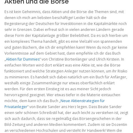
Aktien und die Börse
Es ist kein Geheimnis, dass Aktien und die Börse die Themen sind, mit
denen ich mich am liebsten beschäftige! Leider hält sich die
Begeisterung der Deutschen für Investitionen in die Kapitalmärkte noch
sehr in Grenzen. Dabei erfreut sich in vielen anderen Ländern gerade
diese Form der Kapitalanlage größter Beliebtheit. Da es sich hierbei um
ein komplexes Thema handelt, gibt es eine Vielzahl von spannenden
und guten Büchern, die ich dir empfehlen kann! Wenn du noch gar keine
Vorkenntnisse auf dem Gebiet hast, dann empfehle ich dir das Buch
„
Aktien für Dummies
“ von Christine Bortenlänger und Ulrich Kirstein. In
einfachen Worten wird dort erklärt was eine Aktie ist, wie die Börse
funktioniert und welche Strategien Anleger nutzen können, um ihr Risiko
zu minimieren. Es handelt sich dabei natürlich um ein Buch für Anfänger,
weshalb einige Zusammenhänge nur etwas oberflächlich erklärt
werden. Für den ersten Einstieg ist es aus meiner Sicht jedoch
hervorragend geeignet. Wer etwas tiefer in die Materie eintauchen
möchte, dem kann ich das Buch „
Neue Aktienstrategien für
Privatanleger
“ von Beate Sander ans Herz legen. Dass Beate Sander
einen sehr schönen Schreibstil hat, der auch leicht zu verstehen ist, zeigt
sich auch dadurch, dass sie regelmäßig das Börsengeschehen in der
Bild-Zeitung und anderen Medien kommentiert. Zudem ist sie Dozentin
an verschiedenen Hochschulen und versteht ihr Handwerk! Wem die