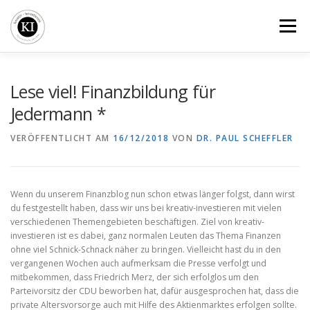
Zum
Inhalt
Menü
springen
BLOG
BÜCHER
SEMINARE
VERGLEICHE
Lese viel! Finanzbildung für
Jedermann *
KI-FIRMENDEPOT
ÜBER UNS
VERÖFFENTLICHT AM
16/12/2018
VON
DR. PAUL SCHEFFLER
Wenn du unserem Finanzblog nun schon etwas länger folgst, dann wirst
du festgestellt haben, dass wir uns bei kreativ-investieren mit vielen
verschiedenen Themengebieten beschäftigen. Ziel von kreativ-
investieren ist es dabei, ganz normalen Leuten das Thema Finanzen
ohne viel Schnick-Schnack näher zu bringen. Vielleicht hast du in den
vergangenen Wochen auch aufmerksam die Presse verfolgt und
mitbekommen, dass Friedrich Merz, der sich erfolglos um den
Parteivorsitz der CDU beworben hat, dafür ausgesprochen hat, dass die
private Altersvorsorge auch mit Hilfe des Aktienmarktes erfolgen sollte.