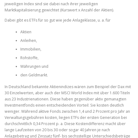
jeweiligen Index sind sie dabei nach ihrer jeweiligen
Marktkapitalisierung gewichtet (Kurswert x Anzahl der Aktien).
Dabei gibt es ETFs für so gut wie jede Anlageklasse, u. a. für
Aktien
Anleihen,
Immobilien,
Rohstoffe,
Währungen und
den Geldmarkt.
In Deutschland bekannte Aktienindizes wären zum Beispiel der Dax mit
30 Einzelwerten, aber auch der MSCI World Index mit über 1.600 Titeln
aus 23 Industrienationen. Diese haben gegenüber aktiv gemanagten
Investmentfonds einen entscheidenden Vorteil: Sie kosten deutlich
weniger. Während aktive Fonds zwischen 1,4 und 2 Prozent pro Jahr an
Verwaltungsgebühren kosten, liegen ETFs der ersten Generation bei
durchschnittlich 0,34 Prozent p. a. Diese Kostendifferenz macht über
lange Laufzeiten von 20 bis 30 oder sogar 40 Jahren je nach
Anlagebetrag und Zinssatz fünf- bis sechsstellige Unterschiedsbeträge