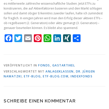
es mittlerweile zahlreiche wissenschaftliche Studien. Jetzt ETFs zu
konstruieren, die auf Aktienfaktoren basieren und den Markt schlagen
sollen und damit obiger Erkenntnis zuwider laufen, halte ich zumindest
für fraglich. In einigen Jahren wird man den Erfolg dieser aktiven ETFs –
ob regelbasiert (2. Generation) oder aktiv gemangt (3. Generation) –
genauer beurteilen können. Es bleibt also spannend.
Facebook
Twitter
Email
Pinterest
WhatsApp
LinkedIn
XING
Teilen
VERÖFFENTLICHT IN
FONDS
,
GASTARTIKEL
VERSCHLAGWORTET MIT
ANLAGEKLASSEN
,
DR. JÜRGEN
NAWATZKI
,
ETF-BLOG
,
ETF-BLOG.COM
,
INDEXFONDS
SCHREIBE EINEN KOMMENTAR