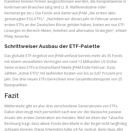
Daneben können Firmen ausgeschlossen werden, die beispielsweise in
kontroversen Branchen tätig sind (z. B. Waffenindustrie oder
Kernenergie etc.). Die Fonds sind damit laut JPAM „die ersten aktiv
gemanagten ESG-ETFs.“. „Nachdem wir dieses Jahr im Februar unsere
ersten ETFs an der Deutschen Börse gelistet haben, bieten wir nun ETF-
Lösungen im Bereich Aktien, Anleihen und alternative Strategien“, erklärt
Philip Annecke.
Schrittweiser Ausbau der ETF-Palette
Das globale ETF-Angebot von JPAM umfasst bereits mehr als 35 Fonds
mit einem verwalteten Vermögen von rund 12 Milliarden US-Dollar.
Seine ersten ETFs in Deutschland listete JPAM Ende Februar. Dazu
zählten „Active ETFs“ mit laufenden Kosten von bis zu 0,67 Prozent pro
Jahr. Die drei neuen ETFs berechnen eine Gesamtkostenquote von 25
Basispunkten.
Fazit
Mittlerweile gibt es also drei verschiedene Generationen von ETFs.
Dabei überzeugt mich persönlich nach wie vor der klassische passive
Ansatz der ersten Generation am meisten. Weil sie eben der Tatsache
Rechnung trägt, dass aktive Fonds den Markt in der Regel nicht langfristig
schlagen können. Diese Erkenntnis halte ich für zentral, denn dazu gibt