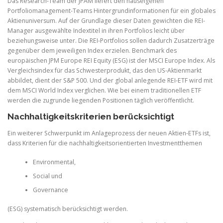
Das Research-Team der JPAM liefert den hauseigenen
Portfoliomanagement-Teams Hintergrundinformationen für ein globales
Aktienuniversum. Auf der Grundlage dieser Daten gewichten die REI-
Manager ausgewählte Indextitel in ihren Portfolios leicht über
beziehungsweise unter. Die REI-Portfolios sollen dadurch Zusatzerträge
gegenüber dem jeweiligen Index erzielen. Benchmark des
europäischen JPM Europe REI Equity (ESG) ist der MSCI Europe Index. Als
Vergleichsindex für das Schwesterprodukt, das den US-Aktienmarkt
abbildet, dient der S&P 500. Und der global anlegende REI-ETF wird mit
dem MSCI World Index verglichen. Wie bei einem traditionellen ETF
werden die zugrunde liegenden Positionen täglich veröffentlicht.
Nachhaltigkeitskriterien berücksichtigt
Ein weiterer Schwerpunkt im Anlageprozess der neuen Aktien-ETFs ist,
dass Kriterien für die nachhaltigkeitsorientierten Investmentthemen
Environmental,
Social und
Governance
(ESG) systematisch berücksichtigt werden.