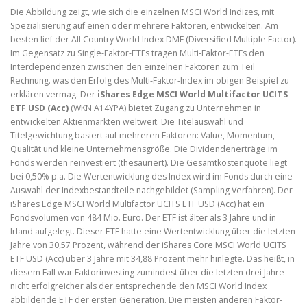
Die Abbildung zeigt, wie sich die einzelnen MSCI World Indizes, mit
Spezialisierung auf einen oder mehrere Faktoren, entwickelten. Am
besten lief der All Country World Index DMF (Diversified Multiple Factor).
Im Gegensatz zu Single-Faktor-ETFs tragen Multi-Faktor-ETFs den
Interdependenzen zwischen den einzelnen Faktoren zum Teil
Rechnung. was den Erfolg des Multi-Faktor-Index im obigen Beispiel zu
erklären vermag. Der
iShares Edge MSCI World Multifactor UCITS
ETF USD (Acc)
(WKN A14YPA) bietet Zugang zu Unternehmen in
entwickelten Aktienmärkten weltweit. Die Titelauswahl und
Titelgewichtung basiert auf mehreren Faktoren: Value, Momentum,
Qualität und kleine Unternehmensgröße. Die Dividendenerträge im
Fonds werden reinvestiert (thesauriert). Die Gesamtkostenquote liegt
bei 0,50% p.a. Die Wertentwicklung des Index wird im Fonds durch eine
Auswahl der Indexbestandteile nachgebildet (Sampling Verfahren). Der
iShares Edge MSCI World Multifactor UCITS ETF USD (Acc) hat ein
Fondsvolumen von 484 Mio. Euro. Der ETF ist älter als 3 Jahre und in
Irland aufgelegt. Dieser ETF hatte eine Wertentwicklung über die letzten
Jahre von 30,57 Prozent, während der iShares Core MSCI World UCITS
ETF USD (Acc) über 3 Jahre mit 34,88 Prozent mehr hinlegte. Das heißt, in
diesem Fall war Faktorinvesting zumindest über die letzten drei Jahre
nicht erfolgreicher als der entsprechende den MSCI World Index
abbildende ETF der ersten Generation. Die meisten anderen Faktor-