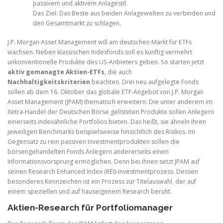
passivem und aktivem Anlagestil.
Das Ziel: Das Beste aus beiden Anlagewelten zu verbinden und
den Gesamtmarkt zu schlagen.
J.P. Morgan Asset Management will am deutschen Markt für ETFs
wachsen. Neben klassischen Indexfonds soll es künftig vermehrt
unkonventionelle Produkte des US-Anbieters geben. So starten jetzt
aktiv gemanagte Aktien-ETFs
, die auch
Nachhaltigkeitskriterien
beachten. Drei neu aufgelegte Fonds
sollen ab dem 16. Oktober das globale ETF-Angebot von J.P. Morgan
Asset Management (JPAM) thematisch erweitern: Die unter anderem im
Xetra-Handel der Deutschen Börse gelisteten Produkte sollen Anlegern
einerseits indexähnliche Portfolios bieten. Das heißt, sie ähneln ihren
jeweiligen Benchmarks beispielsweise hinsichtlich des Risikos. Im
Gegensatz zu rein passiven Investmentprodukten sollen die
börsengehandelten Fonds Anlegern andererseits einen
Informationsvorsprung ermöglichen. Denn bei ihnen setzt JPAM auf
seinen Research Enhanced Index (REI)-Investmentprozess. Dessen
besonderes Kennzeichen ist ein Prozess zur Titelauswahl, der auf
einem speziellen und auf hauseigenem Research beruht.
Aktien-Research für Portfoliomanager