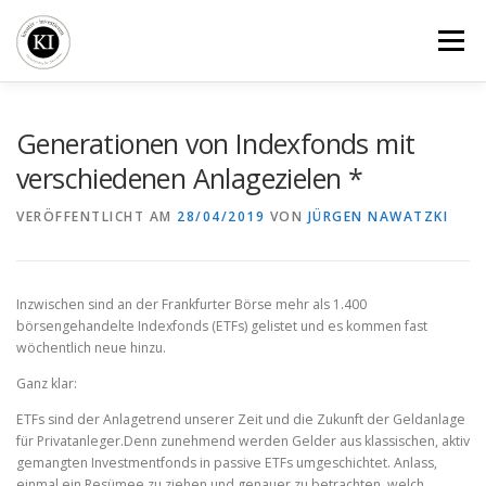
Zum
Inhalt
Menü
springen
BLOG
BÜCHER
SEMINARE
VERGLEICHE
Generationen von Indexfonds mit
verschiedenen Anlagezielen *
KI-FIRMENDEPOT
ÜBER UNS
VERÖFFENTLICHT AM
28/04/2019
VON
JÜRGEN NAWATZKI
Inzwischen sind an der Frankfurter Börse mehr als 1.400
börsengehandelte Indexfonds (ETFs) gelistet und es kommen fast
wöchentlich neue hinzu.
Ganz klar:
ETFs sind der Anlagetrend unserer Zeit und die Zukunft der Geldanlage
für Privatanleger.Denn zunehmend werden Gelder aus klassischen, aktiv
gemangten Investmentfonds in passive ETFs umgeschichtet. Anlass,
einmal ein Resümee zu ziehen und genauer zu betrachten, welch