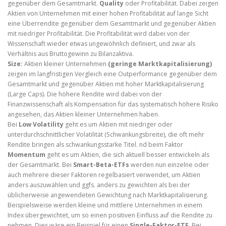
gegenüber dem Gesamtmarkt.
Quality
oder Profitabilität. Dabei zeigen
Aktien von Unternehmen mit einer hohen Profitabilität auf lange Sicht
eine Überrendite gegenüber dem Gesamtmarkt und gegenüber Aktien
mit niedriger Profitabilität. Die Profitabilität wird dabei von der
Wissenschaft wieder etwas ungewöhnlich definiert, und zwar als
Verhältnis aus Bruttogewinn zu Bilanzaktiva.
Size:
Aktien kleiner Unternehmen
(geringe Marktkapitalisierung)
zeigen im langfristigen Vergleich eine Outperformance gegenüber dem
Gesamtmarkt und gegenüber Aktien mit hoher Marktkapitalisierung
(Large Caps). Die höhere Rendite wird dabei von der
Finanzwissenschaft als Kompensation für das systematisch höhere Risiko
angesehen, das Aktien kleiner Unternehmen haben.
Bei
Low Volatility
geht es um Aktien mit niedriger oder
unterdurchschnittlicher Volatilität (Schwankungsbreite), die oft mehr
Rendite bringen als schwankungsstarke Titel. nd beim Faktor
Momentum
geht es um Aktien, die sich aktuell besser entwickeln als
der Gesamtmarkt. Bei
Smart-Beta-ETFs
werden nun einzelne oder
auch mehrere dieser Faktoren regelbasiert verwendet, um Aktien
anders auszuwählen und ggfs. anders zu gewichten als bei der
üblicherweise angewendeten Gewichtung nach Marktkapitalisierung.
Beispielsweise werden kleine und mittlere Unternehmen in einem
Index übergewichtet, um so einen positiven Einfluss auf die Rendite zu
nehmen. Dies wäre ein Beispiel für einen
Single-Faktor-ETF
. Bei