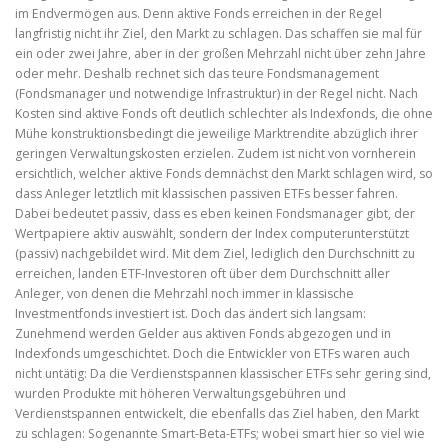
im Endvermögen aus. Denn aktive Fonds erreichen in der Regel
langfristig nicht ihr Ziel, den Markt zu schlagen. Das schaffen sie mal für
ein oder zwei Jahre, aber in der großen Mehrzahl nicht über zehn Jahre
oder mehr. Deshalb rechnet sich das teure Fondsmanagement
(Fondsmanager und notwendige Infrastruktur) in der Regel nicht. Nach
Kosten sind aktive Fonds oft deutlich schlechter als Indexfonds, die ohne
Mühe konstruktionsbedingt die jeweilige Marktrendite abzüglich ihrer
geringen Verwaltungskosten erzielen. Zudem ist nicht von vornherein
ersichtlich, welcher aktive Fonds demnächst den Markt schlagen wird, so
dass Anleger letztlich mit klassischen passiven ETFs besser fahren.
Dabei bedeutet passiv, dass es eben keinen Fondsmanager gibt, der
Wertpapiere aktiv auswählt, sondern der Index computerunterstützt
(passiv) nachgebildet wird. Mit dem Ziel, lediglich den Durchschnitt zu
erreichen, landen ETF-Investoren oft über dem Durchschnitt aller
Anleger, von denen die Mehrzahl noch immer in klassische
Investmentfonds investiert ist. Doch das ändert sich langsam:
Zunehmend werden Gelder aus aktiven Fonds abgezogen und in
Indexfonds umgeschichtet. Doch die Entwickler von ETFs waren auch
nicht untätig: Da die Verdienstspannen klassischer ETFs sehr gering sind,
wurden Produkte mit höheren Verwaltungsgebühren und
Verdienstspannen entwickelt, die ebenfalls das Ziel haben, den Markt
zu schlagen: Sogenannte Smart-Beta-ETFs; wobei smart hier so viel wie