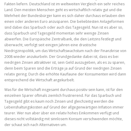
Fakten liefern. Deutschland ist im weltweiten Vergleich ein sehr reiches
Land. Den meisten Menschen geht es wirtschaftlich relativ gut und die
Mehrheit der Bundesbürger kann es sich daher durchaus erlauben den
einen oder anderen Euro anzusparen. Die beliebtesten Anlageformen
sind dabei das Sparbuch oder auch das Tagesgeld. Nun ist es aber so,
dass Sparbuch und Tagesgeld momentan sehr wenige Zinsen
abwerfen. Die Europäische Zentralbank, die den Leitzins festlegt und
überwacht, verfolgt seit einigen Jahren eine drastische
Niedrigzinspolitik, um das Wirtschaftswachstum nach der Finanzkrise von
2008 wieder anzukurbeln. Der Grundgedanke dabei ist, dass es bei
niedrigen Zinsen attraktiver ist, sein Geld auszugeben, als es zu sparen,
denn beim Sparen sind die Erträge ja auf Grund der niedrigen Zinsen
relativ gering. Durch die erhöhte Kauflaune der Konsumenten wird dann
entsprechend die Wirtschaft angekurbelt.
Was für die Wirtschaft insgesamt durchaus positiv sein kann, ist für den
einzelnen Sparer oftmals ziemlich frustrierend. Für das Sparbuch und
Tagesgeld gibt es kaum noch Zinsen und gleichzeitig werden die
Lebenshaltungskosten auf Grund der allgegenwärtigen Inflation immer
teurer. Wer nun aber über ein relativ hohes Einkommen verfügt und
dieses nicht vollständig mit sinnlosem Konsum verschwenden möchte,
der schaut sich nach Alternativen um.