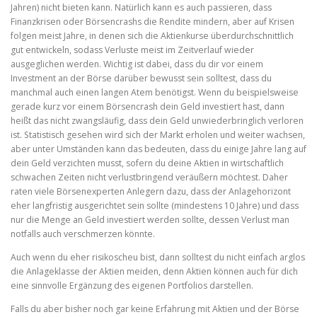
Jahren) nicht bieten kann. Natürlich kann es auch passieren, dass
Finanzkrisen oder Börsencrashs die Rendite mindern, aber auf Krisen
folgen meist Jahre, in denen sich die Aktienkurse überdurchschnittlich
gut entwickeln, sodass Verluste meist im Zeitverlauf wieder
ausgeglichen werden. Wichtig ist dabei, dass du dir vor einem
Investment an der Börse darüber bewusst sein solltest, dass du
manchmal auch einen langen Atem benötigst. Wenn du beispielsweise
gerade kurz vor einem Börsencrash dein Geld investiert hast, dann
heißt das nicht zwangsläufig, dass dein Geld unwiederbringlich verloren
ist. Statistisch gesehen wird sich der Markt erholen und weiter wachsen,
aber unter Umständen kann das bedeuten, dass du einige Jahre lang auf
dein Geld verzichten musst, sofern du deine Aktien in wirtschaftlich
schwachen Zeiten nicht verlustbringend veräußern möchtest. Daher
raten viele Börsenexperten Anlegern dazu, dass der Anlagehorizont
eher langfristig ausgerichtet sein sollte (mindestens 10 Jahre) und dass
nur die Menge an Geld investiert werden sollte, dessen Verlust man
notfalls auch verschmerzen könnte.
Auch wenn du eher risikoscheu bist, dann solltest du nicht einfach arglos
die Anlageklasse der Aktien meiden, denn Aktien können auch für dich
eine sinnvolle Ergänzung des eigenen Portfolios darstellen.
Falls du aber bisher noch gar keine Erfahrung mit Aktien und der Börse