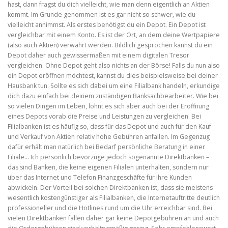
hast, dann fragst du dich vielleicht, wie man denn eigentlich an Aktien
kommt. Im Grunde genommen ist es gar nicht so schwer, wie du
vielleicht annimmst. Als erstes benötigst du ein Depot. Ein Depot ist
vergleichbar mit einem Konto. Es ist der Ort, an dem deine Wertpapiere
(also auch Aktien) verwahrt werden. Bildlich gesprochen kannst du ein
Depot daher auch gewissermaßen mit einem digitalen Tresor
vergleichen. Ohne Depot geht also nichts an der Börse! Falls du nun also
ein Depot eröffnen möchtest, kannst du dies beispielsweise bei deiner
Hausbank tun. Sollte es sich dabei um eine Filialbank handeln, erkundige
dich dazu einfach bei deinem zuständigen Banksachbearbeiter. Wie bei
so vielen Dingen im Leben, lohnt es sich aber auch bei der Eröffnung
eines Depots vorab die Preise und Leistungen zu vergleichen. Bei
Filialbanken ist es häufig so, dass für das Depot und auch für den Kauf
und Verkauf von Aktien relativ hohe Gebühren anfallen. Im Gegenzug
dafür erhält man natürlich bei Bedarf persönliche Beratung in einer
Filiale… Ich persönlich bevorzuge jedoch sogenannte Direktbanken –
das sind Banken, die keine eigenen Filialen unterhalten, sondern nur
über das Internet und Telefon Finanzgeschäfte für ihre Kunden
abwickeln. Der Vorteil bei solchen Direktbanken ist, dass sie meistens
wesentlich kostengünstiger als Filialbanken, die Internetauftritte deutlich
professioneller und die Hotlines rund um die Uhr erreichbar sind. Bei
vielen Direktbanken fallen daher gar keine Depotgebühren an und auch