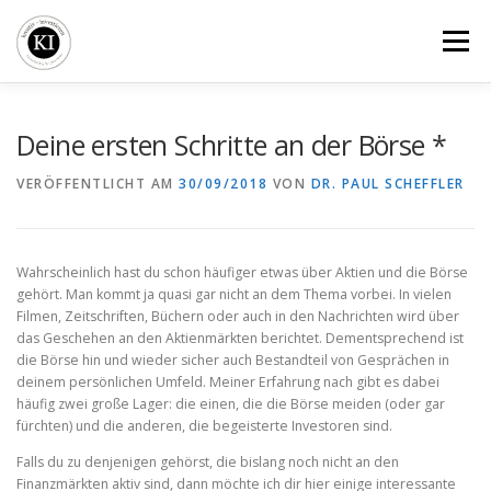
Zum
Inhalt
Menü
springen
BLOG
BÜCHER
SEMINARE
VERGLEICHE
Deine ersten Schritte an der Börse *
VERÖFFENTLICHT AM
30/09/2018
VON
DR. PAUL SCHEFFLER
KI-FIRMENDEPOT
ÜBER UNS
Wahrscheinlich hast du schon häufiger etwas über Aktien und die Börse
gehört. Man kommt ja quasi gar nicht an dem Thema vorbei. In vielen
Filmen, Zeitschriften, Büchern oder auch in den Nachrichten wird über
das Geschehen an den Aktienmärkten berichtet. Dementsprechend ist
die Börse hin und wieder sicher auch Bestandteil von Gesprächen in
deinem persönlichen Umfeld. Meiner Erfahrung nach gibt es dabei
häufig zwei große Lager: die einen, die die Börse meiden (oder gar
fürchten) und die anderen, die begeisterte Investoren sind.
Falls du zu denjenigen gehörst, die bislang noch nicht an den
Finanzmärkten aktiv sind, dann möchte ich dir hier einige interessante