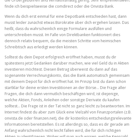
die Ordergebühren sind verhältnismäßig gering. Sehr empfehlenswert
finde ich beispielsweise die comdirect oder die Onvista Bank.
Wenn du dich erst einmal für eine Depotbank entschieden hast, dann
musst leider zunächst etwas Bürokratie über dich ergehen lassen. Das
heißt, dass du wahrscheinlich einige Formulare ausfüllen und
unterschreiben musst. Im Falle von Direktbanken funktioniert dies
dennoch relativ bequem, da die meisten Schritte vom heimischen
Schreibtisch aus erledigt werden können.
Solltest du dein Depot erfolgreich eröffnet haben, musst du dir
spätestens jetzt Gedanken darüber machen, wie viel Geld du in Aktien
investieren möchtest. Diesen Betrag überweist du dann auf das
sogenannte Verrechnungskonto, das die Bank automatisch gemeinsam
mit deinem Depot für dich eröffnet hat. Im Prinzip bist du dann schon
startklar für deine ersten Investitionen an der Börse… Die Frage aller
Fragen, die dich dann vermutlich beschäftigen wird, ist diejenige,
welche Aktien, Fonds, Anleihen oder sonstige Derivate du kaufen
solltest… Die Frage ist in der Tat nicht so ganz leicht zu beantworten. Im
Internet findest du aber zum Glück eine Vielzahl von Finanzportalen (z.B.
onvista.de oder finanzen.net), die dir kostenlos entscheidungsrelevante
Informationen bereitstellen. Es ist allerdings so, dass es dir gerade am
Anfang wahrscheinlich nicht leicht fallen wird, die für dich richtigen
Aktien zu identifizieren. Woher will man auch wissen, welche Kennzahl