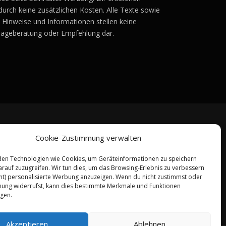
durch keine zusätzlichen Kosten. Alle Texte sowie
e Hinweise und Informationen stellen keine
lageberatung oder Empfehlung dar.
Cookie-Zustimmung verwalten
en Technologien wie Cookies, um Geräteinformationen zu speichern
rauf zuzugreifen. Wir tun dies, um das Browsing-Erlebnis zu verbessern
ht) personalisierte Werbung anzuzeigen. Wenn du nicht zustimmst oder
ung widerrufst, kann dies bestimmte Merkmale und Funktionen
igen.
Akzeptieren
Ablehnen