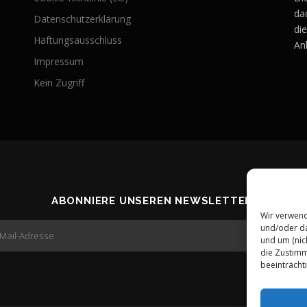
da
Datenschutzerklärung
di
Haftungsausschluss
An
Impressum
Kein Zugriff
ABONNIERE UNSEREN NEWSLETTER!
Wir verwend
und/oder da
und um (nic
die Zustimm
beeinträcht