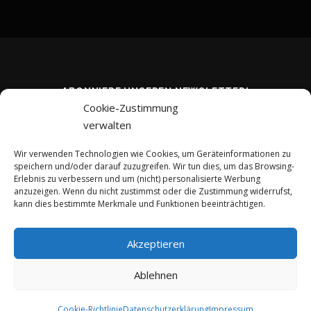
ABONNIERE UNSEREN NEWSLETTER!
Cookie-Zustimmung
verwalten
Wir verwenden Technologien wie Cookies, um Geräteinformationen zu
speichern und/oder darauf zuzugreifen. Wir tun dies, um das Browsing-
Erlebnis zu verbessern und um (nicht) personalisierte Werbung
anzuzeigen. Wenn du nicht zustimmst oder die Zustimmung widerrufst,
kann dies bestimmte Merkmale und Funktionen beeinträchtigen.
Akzeptieren
Ablehnen
Copyright © 2026 kreativ-investieren.de
–
OnePress
Theme von
FameThemes
Cookie-Richtlinie
Datenschutzerklärung
Impressum