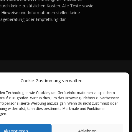
durch keine zusätzlichen Kosten. Alle Texte sowie
e Hinweise und Informationen stellen keine
lageberatung oder Empfehlung dar.
Cookie-Zustimmung verwalten
en Technologien wie Cookies, um Geräteinformationen zu speichern
rauf zuzugreifen. Wir tun dies, um das Browsing-Erlebnis zu verbessern
ht) personalisierte Werbung anzuzeigen. Wenn du nicht zustimmst oder
ung widerrufst, kann dies bestimmte Merkmale und Funktionen
igen.
Akzeptieren
Ablehnen