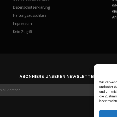
da
Datenschutzerklärung
di
Haftungsausschluss
An
Impressum
Kein Zugriff
ABONNIERE UNSEREN NEWSLETTER!
Wir verwend
und/oder da
und um (nic
die Zustimm
beeinträcht