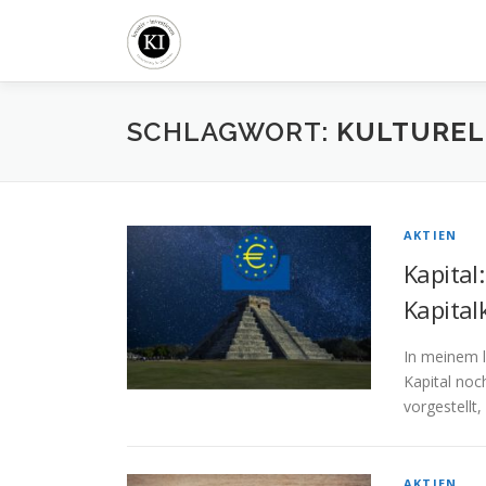
Zum
Inhalt
springen
SCHLAGWORT:
KULTUREL
AKTIEN
Kapital
Kapital
In meinem l
Kapital noc
vorgestellt
AKTIEN