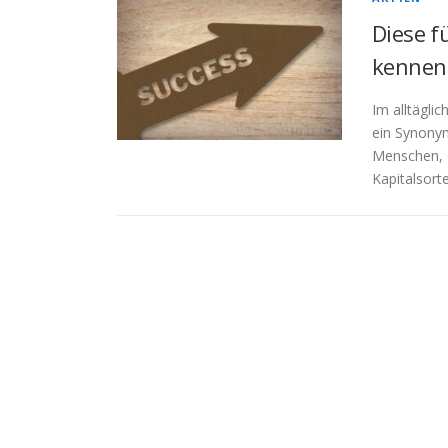
Diese f
kennen
Im alltägli
ein Synony
Menschen, d
Kapitalsort