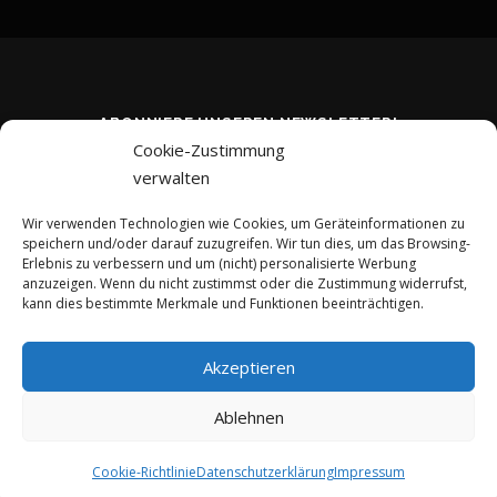
ABONNIERE UNSEREN NEWSLETTER!
Cookie-Zustimmung
verwalten
Wir verwenden Technologien wie Cookies, um Geräteinformationen zu
speichern und/oder darauf zuzugreifen. Wir tun dies, um das Browsing-
Erlebnis zu verbessern und um (nicht) personalisierte Werbung
anzuzeigen. Wenn du nicht zustimmst oder die Zustimmung widerrufst,
kann dies bestimmte Merkmale und Funktionen beeinträchtigen.
Akzeptieren
Ablehnen
Copyright © 2026 kreativ-investieren.de
–
OnePress
Theme von
FameThemes
Cookie-Richtlinie
Datenschutzerklärung
Impressum