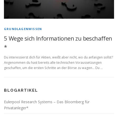
GRUNDLAGENWISSEN
5 Wege sich Informationen zu beschaffen
*
Du interessierst dich für Aktien, weißt aber nicht, wo du anfangen sollst?
Angenommen du hast bereits alle technischen Voraussetzungen
geschaffen, um die ersten Schritte an der Börse zu wagen… Du …
BLOGARTIKEL
Eulerpool Research Systems – Das Bloomberg für
Privatanleger*