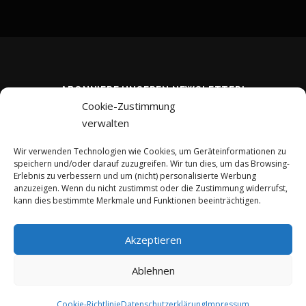
ABONNIERE UNSEREN NEWSLETTER!
Cookie-Zustimmung
verwalten
Wir verwenden Technologien wie Cookies, um Geräteinformationen zu
speichern und/oder darauf zuzugreifen. Wir tun dies, um das Browsing-
Erlebnis zu verbessern und um (nicht) personalisierte Werbung
anzuzeigen. Wenn du nicht zustimmst oder die Zustimmung widerrufst,
kann dies bestimmte Merkmale und Funktionen beeinträchtigen.
Akzeptieren
Ablehnen
Copyright © 2026 kreativ-investieren.de
–
OnePress
Theme von
FameThemes
Cookie-Richtlinie
Datenschutzerklärung
Impressum