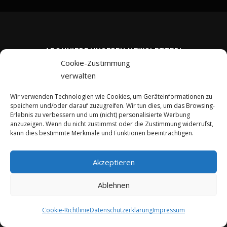
ABONNIERE UNSEREN NEWSLETTER!
Cookie-Zustimmung
verwalten
Wir verwenden Technologien wie Cookies, um Geräteinformationen zu
speichern und/oder darauf zuzugreifen. Wir tun dies, um das Browsing-
Erlebnis zu verbessern und um (nicht) personalisierte Werbung
anzuzeigen. Wenn du nicht zustimmst oder die Zustimmung widerrufst,
kann dies bestimmte Merkmale und Funktionen beeinträchtigen.
Akzeptieren
Ablehnen
Copyright © 2026 kreativ-investieren.de
–
OnePress
Theme von
FameThemes
Cookie-Richtlinie
Datenschutzerklärung
Impressum